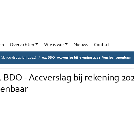
en
Overzichten
Wie is wie
Nieuws
Contact
(donderdag 27 juni 2024)
01. BDO - Accverslag bij rekening 2023 - Verslag - openbaar
. BDO - Accverslag bij rekening 202
enbaar