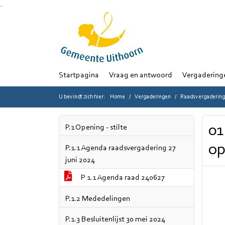
Ga naar de inhoud van deze pagina
Ga naar het zoeken
Ga naar het menu
Startpagina
Vraag en antwoord
Vergadering
U bevindt zich hier:
Home
Vergaderingen
Raadsvergadering 
01
P.1 Opening - stilte
op
P.1.1 Agenda raadsvergadering 27
juni 2024
P 1.1 Agenda raad 240627
P.1.2 Mededelingen
P.1.3 Besluitenlijst 30 mei 2024