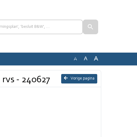
A
A
A
 rvs - 240627
Vorige pagina