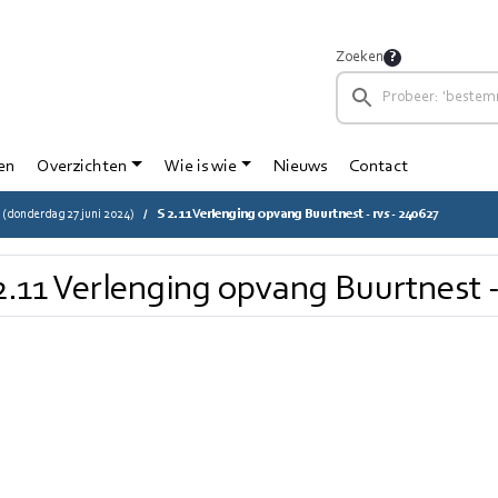
Zoeken
en
Overzichten
Wie is wie
Nieuws
Contact
(donderdag 27 juni 2024)
S 2.11 Verlenging opvang Buurtnest - rvs - 240627
2.11 Verlenging opvang Buurtnest -