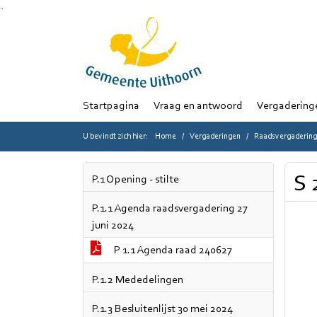
Ga naar de inhoud van deze pagina
Ga naar het zoeken
Ga naar het menu
Startpagina
Vraag en antwoord
Vergadering
U bevindt zich hier:
Home
Vergaderingen
Raadsvergadering 
S 
P.1 Opening - stilte
P.1.1 Agenda raadsvergadering 27
juni 2024
P 1.1 Agenda raad 240627
P.1.2 Mededelingen
P.1.3 Besluitenlijst 30 mei 2024