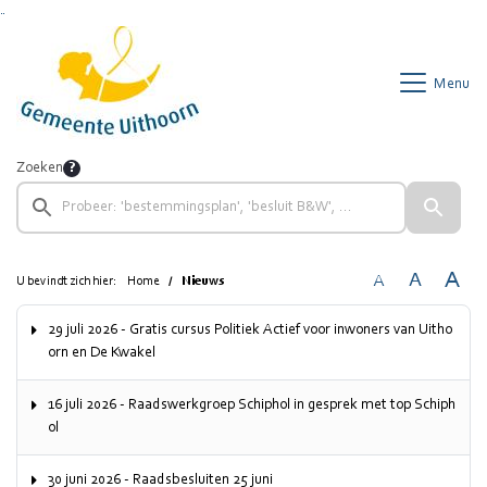
Ga naar de inhoud van deze pagina
Ga naar het zoeken
Ga naar het menu
Menu
Zoeken
A
A
A
U bevindt zich hier:
Home
Nieuws
29 juli 2026 - Gratis cursus Politiek Actief voor inwoners van Uitho
orn en De Kwakel
16 juli 2026 - Raadswerkgroep Schiphol in gesprek met top Schiph
ol
30 juni 2026 - Raadsbesluiten 25 juni