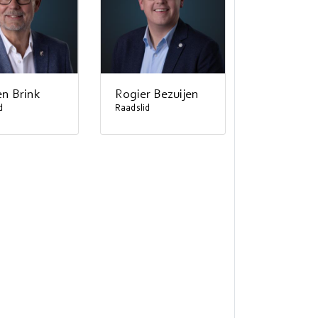
en Brink
Rogier Bezuijen
d
Raadslid