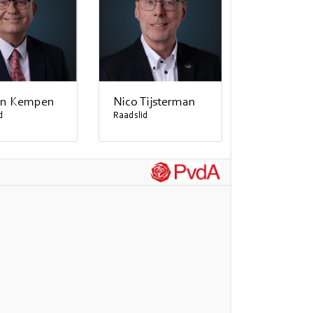
an Kempen
Nico Tijsterman
d
Raadslid