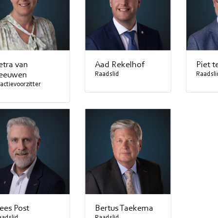
etra van
Aad Rekelhof
Piet t
eeuwen
Raadslid
Raadsli
actievoorzitter
ees Post
Bertus Taekema