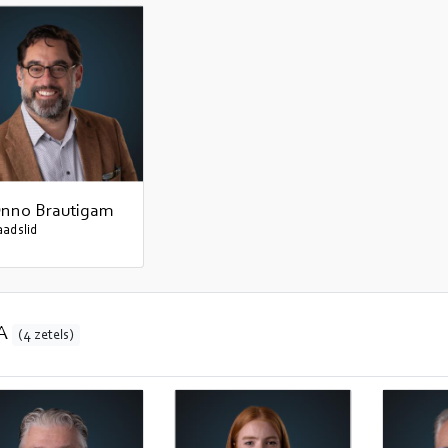
nno Brautigam
aadslid
A
(4 zetels)