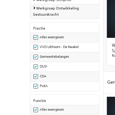
Werkgroep Schiphol
Werkgroep Ontwikkeling
bestuurskracht
Fractie
Alles weergeven
W
VVD Uithoorn - De Kwakel
S
R
Gemeentebelangen
DUS!
CDA
Ge
PvdA
Functie
Alles weergeven