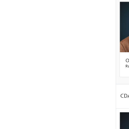
O
R
CD