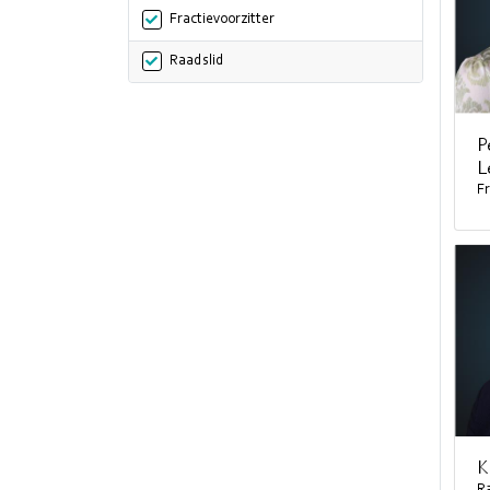
Fractievoorzitter
Raadslid
P
L
Fr
K