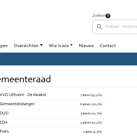
Zoeken
ngen
Overzichten
Wie is wie
Nieuws
Contact
emeenteraad
VVD Uithoorn - De Kwakel
7 zetels (30,4%)
Gemeentebelangen
6 zetels (26,1%)
DUS!
5 zetels (21,7%)
CDA
4 zetels (17,4%)
PvdA
1 zetel (4,3%)