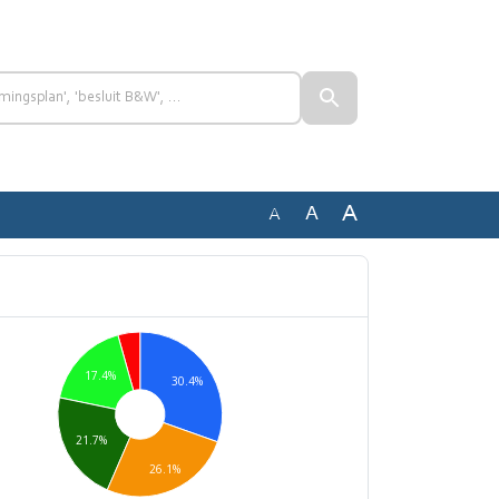
A
A
A
17.4%
30.4%
21.7%
26.1%