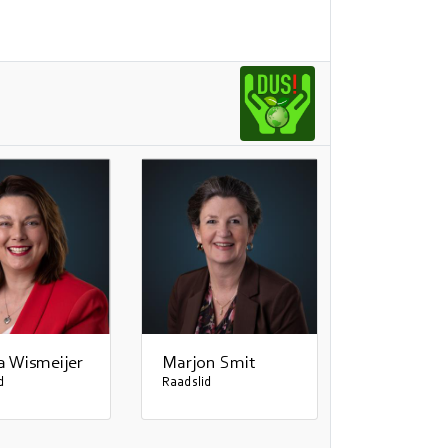
a Wismeijer
Marjon Smit
d
Raadslid