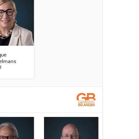
que
elmans
d