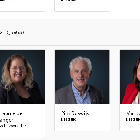
aadslid
Raadslid
S!
(5 zetels)
haunie de
Pim Boswijk
Maric
anger
Raadslid
Raadsli
actievoorzitter