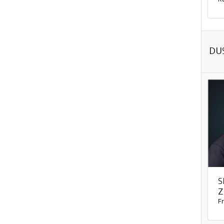
R
DU
S
Z
Fr