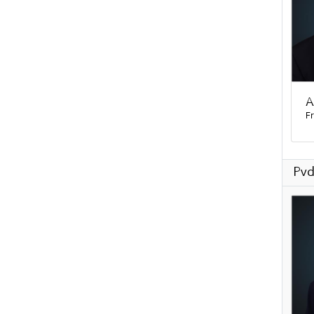
A
Fr
Pv