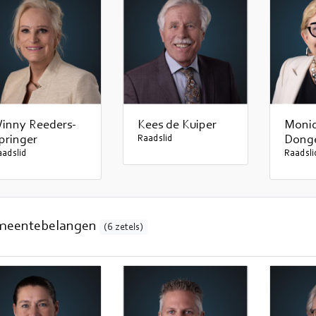
inny Reeders-
Kees de Kuiper
Moni
pringer
Raadslid
Dong
aadslid
Raadsli
meentebelangen
(6 zetels)