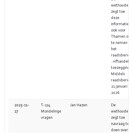
wethouder
zegt toe
deze
informatie
ook voor
Thamen op
te nemen in
het
raadsbericht
. Afhandelin
toezegging
Middels
raadsbericht
21 januari
2026
2025-11-
T-224
Jan Hazen
De
27
Mondelinge
wethouder
vragen
zegt toe
navraag te
doen over d