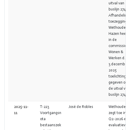
uitval van
buslijn 274.
Afhandeling
toezegging:
Wethouder
Hazen heeft
in de
commissie
Wonen &
Werken d.d.
3 december
2025
toelichting
gegeven ove
de uitval van
buslijn 274.
2025-11-
T-223
José de Robles
Wethouder
11
Voortgangsn
zegt toe in
ota
Q2-2026 een
bestaanszek
evaluatiever