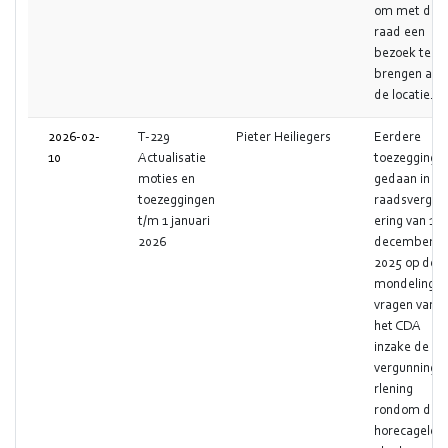
om met de
raad een
bezoek te
brengen aan
de locatie.
2026-02-
T-229
Pieter Heiliegers
Eerdere
10
Actualisatie
toezegging
moties en
gedaan in de
toezeggingen
raadsvergad
t/m 1 januari
ering van 18
2026
december
2025 op de
mondelinge
vragen van
het CDA
inzake de
vergunningv
rlening
rondom de
horecageleg