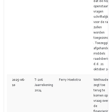
dat de nog
openstaand
vragen
schriftelijk
voor de raad
zullen
worden
toegezonde
. Toezegging
afgehandeld
middels
raadsbericht
d.d. 21
oktober 202
2025-06-
T-206
Ferry Hoekstra
Wethouder
10
Jaarrekening
zegt toe
2024
terug te
komen op d
vraag over
de
financierings