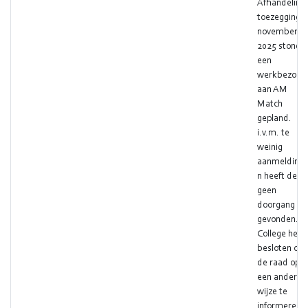
Afhandeling:
toezegging I
november
2025 stond
een
werkbezoek
aan AM
Match
gepland.
i.v.m. te
weinig
aanmelding
n heeft deze
geen
doorgang
gevonden.
College heef
besloten om
de raad op
een andere
wijze te
informeren