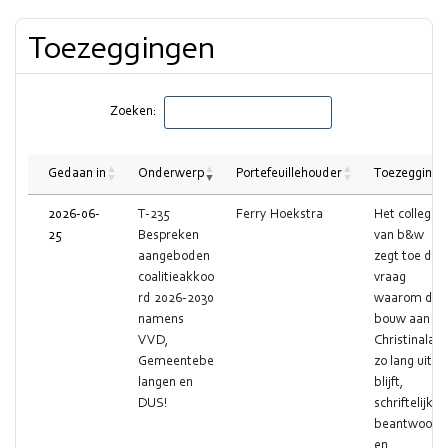
met
Toezeggingen
Zoeken:
Gedaan in
Onderwerp
Portefeuillehouder
Toezegging
2026-06-
T-235
Ferry Hoekstra
Het college
25
Bespreken
van b&w
aangeboden
zegt toe de
coalitieakkoo
vraag
rd 2026-2030
waarom de
namens
bouw aan de
VVD,
Christinalaa
Gemeentebe
zo lang uit
langen en
blijft,
DUS!
schriftelijk te
beantwoord
en.