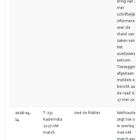
ering van 28
mei
schriftelijk te
informeren
over de
stand van
zaken van
het
asielzoekers
entrum.
Toezegging
afgedaan
middels een
bericht aan
de raad d.d.
27 mei 2026.
2026-04-
T-231
José de Robles
Wethouder
14
Kadernota
zegt toe om
2027 AM
in overleg
match
met AM
match een