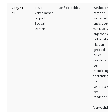
2025-11-
T-220
José de Robles
Wethouder
11
Rekenkamer
zegt toe
rapport
zodra het
Sociaal
onderzoek
Domein
van Duo is
afgerond de
uitkomsten
hiervan
gedeeld
zullen
worden via
een
mondelinge
toelichting in
de
commissie o
een
raadsbericht
.
Verwachting