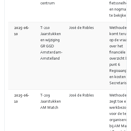
centrum
fietssnelhed
en nogmaals
te bekijken.
2025-06-
T-210
José de Robles
Wethouder
10
Jaarstukken
komt terug
en wijziging
op de vraag
GR GGD
over het
Amsterdam-
financiële
Amstelland
overzicht bij
punt 6
Regioaanpak
en kosten
Secretaris
2025-06-
T-209
José de Robles
Wethouder
10
Jaarstukken
zegt toe een
AM Match
werkbezoek
voor de te
organiseren
bij AM Matc