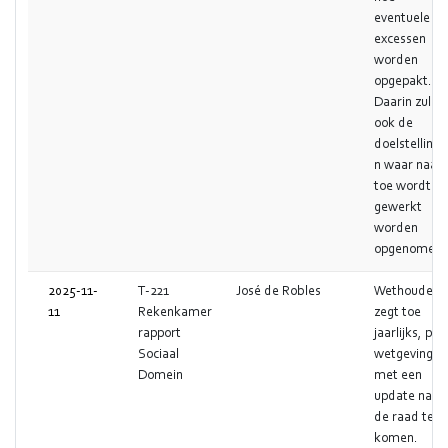
eventuele
excessen
worden
opgepakt.
Daarin zullen
ook de
doelstellinge
n waar naar
toe wordt
gewerkt
worden
opgenomen.
2025-11-
T-221
José de Robles
Wethouder
11
Rekenkamer
zegt toe
rapport
jaarlijks, per
Sociaal
wetgeving
Domein
met een
update naar
de raad te
komen.