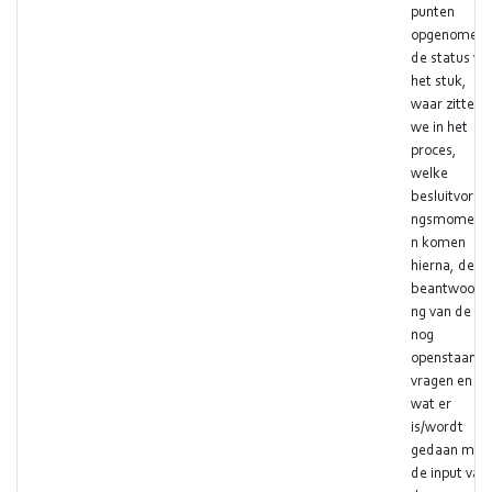
punten
opgenomen:
de status va
het stuk,
waar zitten
we in het
proces,
welke
besluitvormi
ngsmoment
n komen
hierna, de
beantwoordi
ng van de
nog
openstaand
vragen en
wat er
is/wordt
gedaan met
de input van