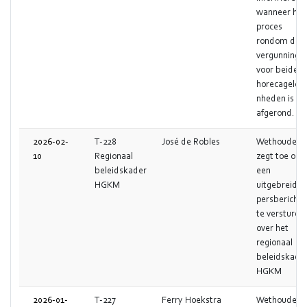
wanneer het
proces
rondom de
vergunninge
voor beide
horecageleg
nheden is
afgerond.
2026-02-
T-228
José de Robles
Wethouder
10
Regionaal
zegt toe om
beleidskader
een
HGKM
uitgebreid
persbericht
te versturen
over het
regionaal
beleidskade
HGKM
2026-01-
T-227
Ferry Hoekstra
Wethouder