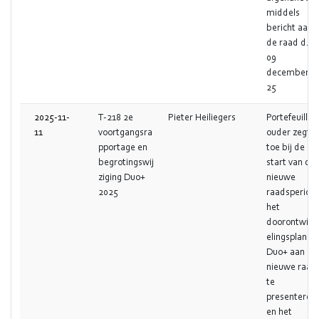
middels
bericht aan
de raad d.d.
09
december20
25
2025-11-
T-218 2e
Pieter Heiliegers
Portefeuilleh
11
voortgangsra
ouder zegt
pportage en
toe bij de
begrotingswij
start van de
ziging Duo+
nieuwe
2025
raadsperiod
het
doorontwikk
elingsplan
Duo+ aan de
nieuwe raad
te
presenteren
en het