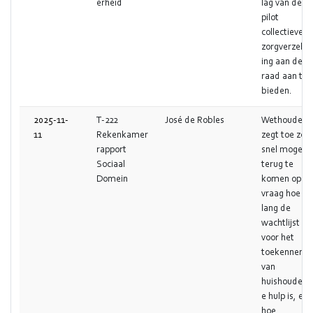
erheid
lag van de
pilot
collectieve
zorgverzeke
ing aan de
raad aan te
bieden.
2025-11-
T-222
José de Robles
Wethouder
11
Rekenkamer
zegt toe zo
rapport
snel mogelij
Sociaal
terug te
Domein
komen op d
vraag hoe
lang de
wachtlijst
voor het
toekennen
van
huishoudelij
e hulp is, en
hoe