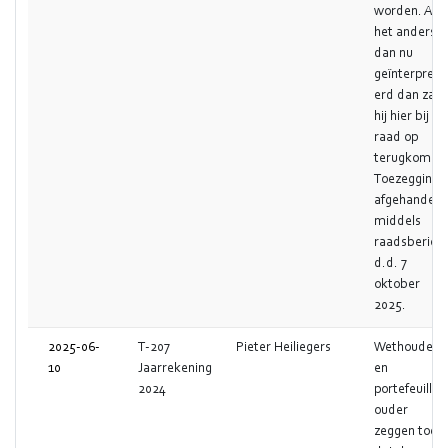
worden. Als
het anders is
dan nu
geïnterprete
erd dan zal
hij hier bij de
raad op
terugkomen
Toezegging
afgehandeld
middels
raadsbericht
d.d. 7
oktober
2025.
2025-06-
T-207
Pieter Heiliegers
Wethouder
10
Jaarrekening
en
2024
portefeuilleh
ouder
zeggen toe