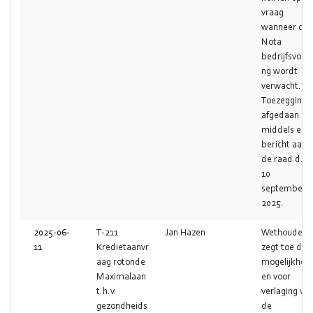
vraag
wanneer de
Nota
bedrijfsvoeri
ng wordt
verwacht.
Toezegging
afgedaan
middels een
bericht aan
de raad d.d.
10
september
2025.
2025-06-
T-211
Jan Hazen
Wethouder
11
Kredietaanvr
zegt toe de
aag rotonde
mogelijkhed
Maximalaan
en voor
t.h.v.
verlaging va
gezondheids
de