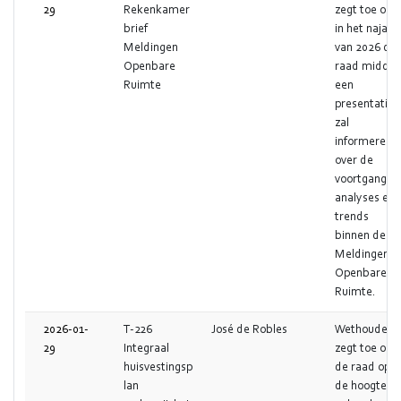
29
Rekenkamer
zegt toe om
brief
in het najaar
Meldingen
van 2026 de
Openbare
raad middel
Ruimte
een
presentatie
zal
informeren
over de
voortgang,
analyses en
trends
binnen de
Meldingen
Openbare
Ruimte.
2026-01-
T-226
José de Robles
Wethouder
29
Integraal
zegt toe om
huisvestingsp
de raad op
lan
de hoogte