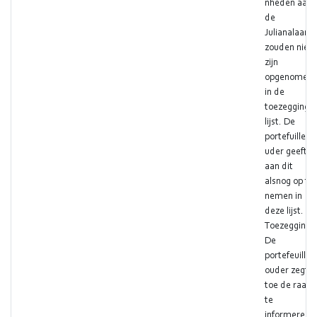
nheden aan
de
Julianalaan
zouden niet
zijn
opgenomen
in de
toezegginge
lijst. De
portefuilleho
uder geeft
aan dit
alsnog op te
nemen in
deze lijst.
Toezegging:
De
portefeuilleh
ouder zegt
toe de raad
te
informeren