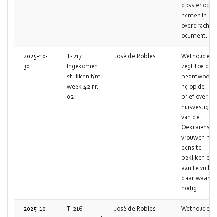
dossier op te
nemen in he
overdrachts
ocument.
2025-10-
T-217
José de Robles
Wethouder
30
Ingekomen
zegt toe de
stukken t/m
beantwoordi
week 42 nr.
ng op de
02
brief over de
huisvestiging
van de
Oekraïense
vrouwen nog
eens te
bekijken en
aan te vullen
daar waar
nodig.
2025-10-
T-216
José de Robles
Wethouder