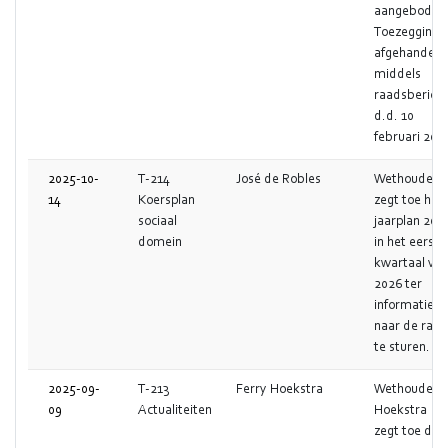
aangeboden
Toezegging
afgehandeld
middels
raadsbericht
d.d. 10
februari 202
2025-10-
T-214
José de Robles
Wethouder
14
Koersplan
zegt toe het
sociaal
jaarplan 202
domein
in het eerste
kwartaal van
2026 ter
informatie
naar de raad
te sturen.
2025-09-
T-213
Ferry Hoekstra
Wethouder
09
Actualiteiten
Hoekstra
zegt toe de