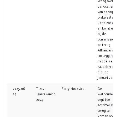
vraag over
de locaties
van de vrije
plakplaatsen
uit te zoeken
en komt er
bij de
commissie
op terug.
Afhandeling
toezegging:
middels een
raadsbericht
d.d. 20
januari 2026.
2025-06-
T-212
Ferry Hoekstra
De
25
Jaarrekening
wethouder
2024
zegt toe
schriftelijk
terug te
komen op d