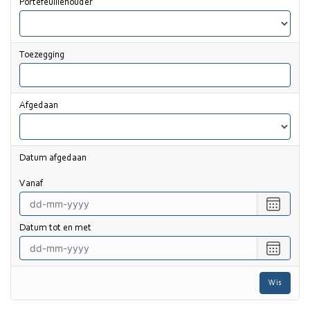
Portefeuillehouder
Toezegging
Afgedaan
Datum afgedaan
vanaf
Selecte
een
datum
Datum tot en met
vanaf
Selecte
een
datum
Wis
tot
en