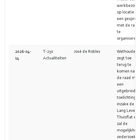
werkbezoek
op locatie of
een gesprek
met de raad
te
organiseren.
2026-04-
T-230
José de Robles
Wethouder
14
Actualiteiten
zegt toe
terug te
komen naar
de raad met
een
uitgebreide
toelichting
inzake de
Lang Leven
Thuisflat en
zal de
mogelijkheid
onderzoeke