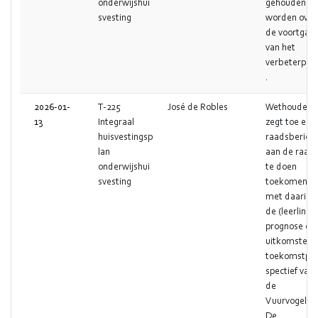
onderwijshui
gehouden za
svesting
worden over
de voortgan
van het
verbeterplan
.
2026-01-
T-225
José de Robles
Wethouder
13
Integraal
zegt toe een
huisvestingsp
raadsbericht
lan
aan de raad
onderwijshui
te doen
svesting
toekomen
met daarin
de (leerling)
prognose en
uitkomsten
toekomstpe
spectief van
de
Vuurvogel.
De