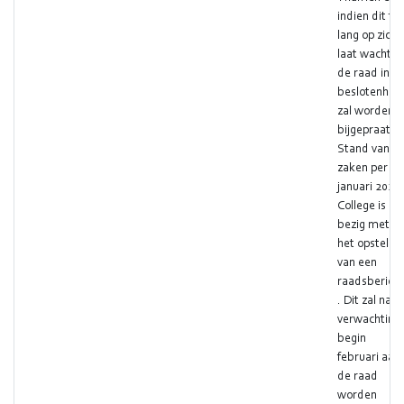
indien dit te
lang op zich
laat wachten
de raad in
beslotenhei
zal worden
bijgepraat.
Stand van
zaken per 1
januari 2026:
College is
bezig met
het opstellen
van een
raadsbericht
. Dit zal naar
verwachting
begin
februari aan
de raad
worden