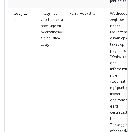
januari 2026.
2025-11-
T-219 - 2e
Ferry Hoekstra
Wethouder
11
voortgangsra
zegt toe
pportage en
nader
begrotingswij
toelichting t
ziging Duo+
geven op de
2025
tekst op
pagina 10
“Ontwikkeli
gen
informatiseri
ng en
Automatiser
ng” punt 3
invoering
geautomatis
eerd
certificaatbe
heer.
Toezegging
afgehandeld