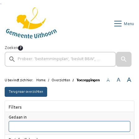
Ga naar de inhoud van deze pagina
Ga naar het zoeken
Ga naar het menu
Menu
Zoeken
A
A
A
U bevindt zich hier:
Home
Overzichten
Toezeggingen
Terug naar overzichten
Filters
Gedaan in