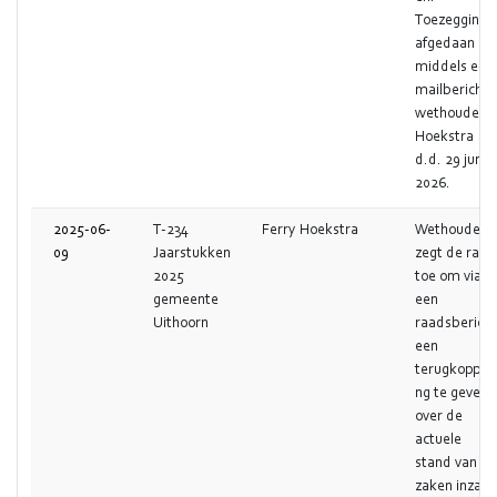
Toezegging
afgedaan
middels e-
mailbericht
wethouder
Hoekstra
d.d. 29 juni
2026.
2025-06-
T-234
Ferry Hoekstra
Wethouder
09
Jaarstukken
zegt de raad
2025
toe om via
gemeente
een
Uithoorn
raadsbericht
een
terugkoppeli
ng te geven
over de
actuele
stand van
zaken inzake