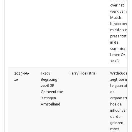
over het
werk van A
Match
bijvoorbeeld
middels een
presentatie
in de
commissie
Leven Q4-
2026.
2025-06-
T-208
Ferry Hoekstra
Wethouder
10
Begroting
zegt toe na
2026 GR
te gaan bij
Gemeentebe
de
lastingen
organisatie
Amstelland
hoe de
inhuur van
derden
gelezen
moet