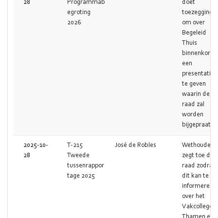
28
Programmab
doet
egroting
toezegging
2026
om over
Begeleid
Thuis
binnenkort
een
presentatie
te geven
waarin de
raad zal
worden
bijgepraat.
2025-10-
T-215
José de Robles
Wethouder
28
Tweede
zegt toe de
tussenrappor
raad zodra
tage 2025
dit kan te
informeren
over het
Vakcollege
Thamen en