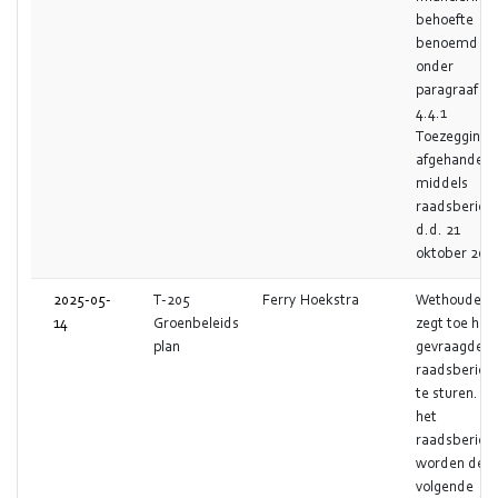
behoefte
benoemd
onder
paragraaf
4.4.1
Toezegging
afgehandeld
middels
raadsbericht
d.d. 21
oktober 202
2025-05-
T-205
Ferry Hoekstra
Wethouder
14
Groenbeleids
zegt toe het
plan
gevraagde
raadsbericht
te sturen. In
het
raadsbericht
worden de
volgende