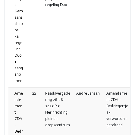
e
regeling Duo+
Gem
eens
chap
pelij
ke
rege
ling
Duo
+ -
aang
eno
men
Ame
22
Raadsvergade
Andre Jansen
Amendeme
nde
ring 26-06-
nt CDA -
men
2025 P.5.
Bedriegertje
t
Herinrichting
s -
CDA
pleinen
verworpen -
-
dorpscentrum
getekend
Bedr