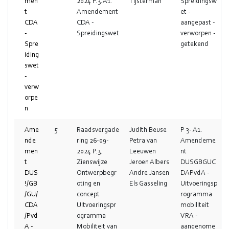
men
2024 P.3.A1.
Tijsterman
Spreidingsw
t
Amendement
et -
CDA
CDA -
aangepast -
-
Spreidingswet
verworpen -
Spre
getekend
iding
swet
-
verw
orpe
n
Ame
5
Raadsvergade
Judith Beuse
P 3- A1.
nde
ring 26-09-
Petra van
Amendeme
men
2024 P.3.
Leeuwen
nt
t
Zienswijze
Jeroen Albers
DUSGBGUC
DUS
Ontwerpbegr
Andre Jansen
DAPvdA -
!/GB
oting en
Els Gasseling
Uitvoeringsp
/GU/
concept
rogramma
CDA
Uitvoeringspr
mobiliteit
/Pvd
ogramma
VRA -
A -
Mobiliteit van
aangenome