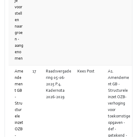
je
voor
stell
en
naar
groe
n -
aang
eno
men
Ame
17
Raadsvergade
Kees Post
A1.
nde
ring 05-06-
Amendeme
men
2025 P.4.
nt GB -
t GB
Kadernota
Structurele
-
2026-2029
inzet OZB-
Stru
verhoging
ctur
voor
ele
toekomstige
inzet
opgaven -
OZB
def -
-
getekend -