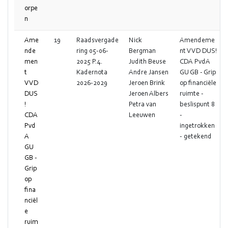
orpe
n
Ame
19
Raadsvergade
Nick
Amendeme
nde
ring 05-06-
Bergman
nt VVD DUS!
men
2025 P.4.
Judith Beuse
CDA PvdA
t
Kadernota
Andre Jansen
GU GB - Grip
VVD
2026-2029
Jeroen Brink
op financiële
DUS
Jeroen Albers
ruimte -
!
Petra van
beslispunt 8
CDA
Leeuwen
-
Pvd
ingetrokken
A
- getekend
GU
GB -
Grip
op
fina
nciël
e
ruim