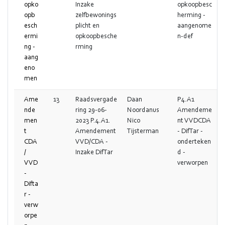
opko
Inzake
opkoopbesc
opb
zelfbewonings
herming -
esch
plicht en
aangenome
ermi
opkoopbesche
n-def
ng -
rming
aang
eno
men
Ame
13
Raadsvergade
Daan
P4.A1
nde
ring 29-06-
Noordanus
Amendeme
men
2023 P.4.A1.
Nico
nt VVDCDA
t
Amendement
Tijsterman
- DifTar -
CDA
VVD/CDA -
onderteken
/
Inzake DifTar
d -
VVD
verworpen
-
Difta
r -
verw
orpe