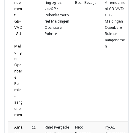
nde
ring 29-01-
Boer-Bezuijen
Amendeme
men
2026 P.4.
nt GB-VVD-
t
Rekenkamerb
GU -
GB-
rief Meldingen
Meldingen
VVD
Openbare
Openbare
-GU
Ruimte
Ruimte -
-
aangenome
Mel
n
ding
en
Ope
nbar
e
Rui
mte
-
aang
eno
men
Ame
24
Raadsvergade
Nick
P3-A1