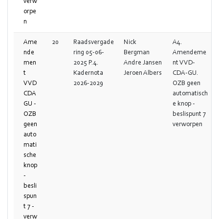
verw
orpe
n
Ame
20
Raadsvergade
Nick
A4.
nde
ring 05-06-
Bergman
Amendeme
men
2025 P.4.
Andre Jansen
nt VVD-
t
Kadernota
Jeroen Albers
CDA-GU.
VVD
2026-2029
OZB geen
CDA
automatisch
GU -
e knop -
OZB
beslispunt 7
geen
verworpen
auto
mati
sche
knop
-
besli
spun
t 7 -
verw