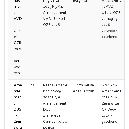
nde
ring 06-11-
Bergman
Amendeme
men
2025 P.3.A1.
nt VVD -
t
Amendement
Uitstel OZB-
VVD
VVD - Uitstel
verhoging
-
OZB 2026
2026 -
Uitst
verwopen -
el
getekend
OZB
2026
-
Ver
wor
pen
Ame
23
Raadsvergade
Judith Beuse
S 2.1 A1 -
nde
ring 25-09-
Ans Gierman
Amendeme
men
2025 P.3.A.
nt DUS! -
t
Amendement
Zienswijze
DUS
DUS!
GR Duo+
! -
Zienswijze
2025 -
Zien
Gemeenschap
getekend
swijz
pelijke