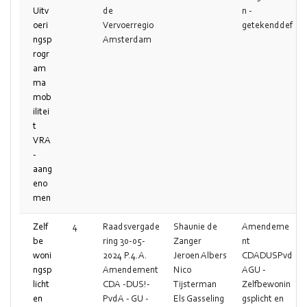
Uitv
de
n -
oeri
Vervoerregio
getekenddef
ngsp
Amsterdam
rogr
am
ma
mob
ilitei
t
VRA
-
aang
eno
men
Zelf
4
Raadsvergade
Shaunie de
Amendeme
be
ring 30-05-
Zanger
nt
woni
2024 P.4.A.
Jeroen Albers
CDADUSPvd
ngsp
Amendement
Nico
AGU -
licht
CDA -DUS!-
Tijsterman
Zelfbewonin
en
PvdA - GU -
Els Gasseling
gsplicht en