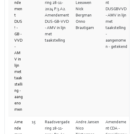
nde
ring 28-11-
Leeuwen
nt
men
2024 P.3.A2.
Nick
DUSGBVVD
t
Amendement
Bergman
- AMV in lijn
DUS
DUS-GB-VVD
Onno
met
! -
- AMV in lijn
Brautigam
taakstelling
GB -
met
-
VVD
taakstelling
aangenome
-
n - getekend
AM
V in
lijn
met
taak
stelli
ng -
aang
eno
men
Ame
15
Raadsvergade
Andre Jansen
Amendeme
nde
ring 28-11-
Nico
nt CDA -