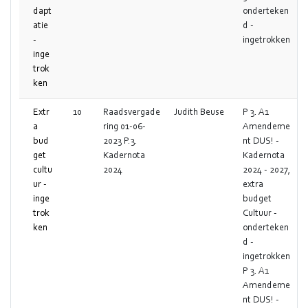
dapt
onderteken
atie
d -
-
ingetrokken
inge
trok
ken
Extr
10
Raadsvergade
Judith Beuse
P 3. A1
a
ring 01-06-
Amendeme
bud
2023 P.3.
nt DUS! -
get
Kadernota
Kadernota
cultu
2024
2024 - 2027,
ur -
extra
inge
budget
trok
Cultuur -
ken
onderteken
d -
ingetrokken
P 3. A1
Amendeme
nt DUS! -