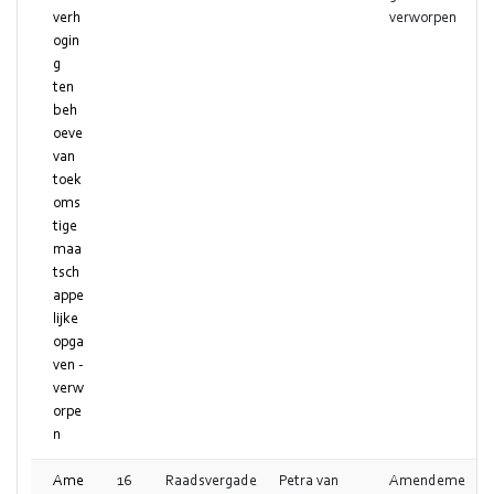
verh
verworpen
ogin
g
ten
beh
oeve
van
toek
oms
tige
maa
tsch
appe
lijke
opga
ven -
verw
orpe
n
Ame
16
Raadsvergade
Petra van
Amendeme