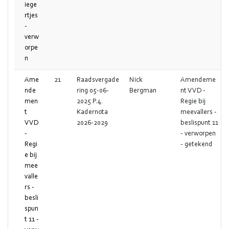
iege
rtjes
-
verw
orpe
n
Ame
21
Raadsvergade
Nick
Amendeme
nde
ring 05-06-
Bergman
nt VVD -
men
2025 P.4.
Regie bij
t
Kadernota
meevallers -
VVD
2026-2029
beslispunt 11
-
- verworpen
Regi
- getekend
e bij
mee
valle
rs -
besli
spun
t 11 -