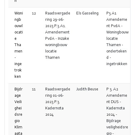
n
Woni
12
Raadsvergade
Els Gasseling
P3.A1
ngb
ring 29-06-
Amendeme
ouwl
2023 P.3.A1.
nt PvdA -
ocati
Amendement
Woningbouw
e
PvdA - Inzake
locatie
Tha
woningbouw
Thamen -
men
locatie
onderteken
-
Thamen
d -
inge
ingetrokken
trok
ken
Bijdr
11
Raadsvergade
Judith Beuse
P 3. A2
age
ring 01-06-
Amendeme
Veili
2023 P.3.
nt DUS -
ghei
Kadernota
Kadernota
dsre
2024
2024 -
gio
Bijdrage
Klim
veiligheidsre
aata
gio -