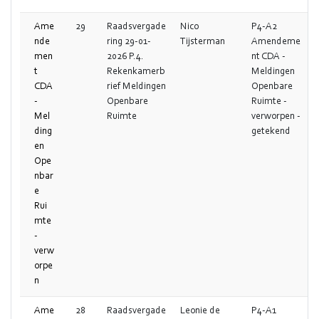
Ame
29
Raadsvergade
Nico
P4-A2
nde
ring 29-01-
Tijsterman
Amendeme
men
2026 P.4.
nt CDA -
t
Rekenkamerb
Meldingen
CDA
rief Meldingen
Openbare
-
Openbare
Ruimte -
Mel
Ruimte
verworpen -
ding
getekend
en
Ope
nbar
e
Rui
mte
-
verw
orpe
n
Ame
28
Raadsvergade
Leonie de
P4-A1