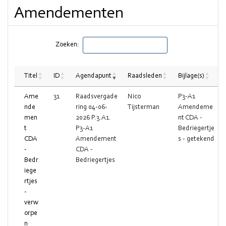
Amendementen
Zoeken:
Titel
ID
Agendapunt
Raadsleden
Bijlage(s)
Ame
31
Raadsvergade
Nico
P3-A1
nde
ring 04-06-
Tijsterman
Amendeme
men
2026 P.3.A1.
nt CDA -
t
P3-A1
Bedriegertje
CDA
Amendement
s - getekend
-
CDA -
Bedr
Bedriegertjes
iege
rtjes
-
verw
orpe
n