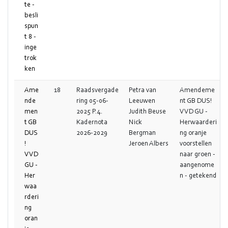
te -
besli
spun
t 8 -
inge
trok
ken
Ame
18
Raadsvergade
Petra van
Amendeme
nde
ring 05-06-
Leeuwen
nt GB DUS!
men
2025 P.4.
Judith Beuse
VVD GU -
t GB
Kadernota
Nick
Herwaarderi
DUS
2026-2029
Bergman
ng oranje
!
Jeroen Albers
voorstellen
VVD
naar groen -
GU -
aangenome
Her
n - getekend
waa
rderi
ng
oran