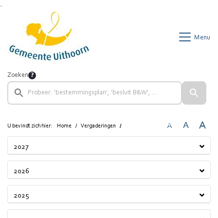
Ga naar de inhoud van deze pagina
Ga naar het zoeken
Ga naar het menu
Menu
Zoeken
A
A
A
U bevindt zich hier:
Home
Vergaderingen
2027
2026
2025