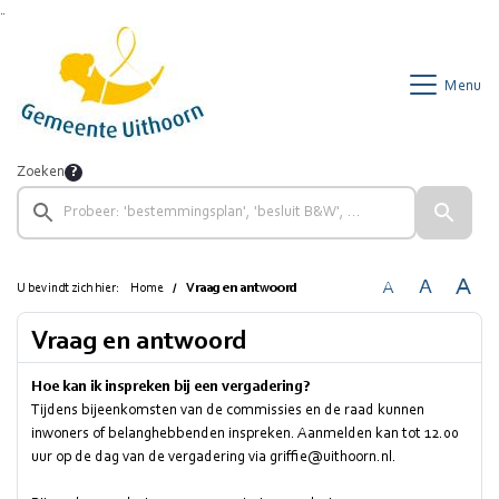
Ga naar de inhoud van deze pagina
Ga naar het zoeken
Ga naar het menu
Menu
Zoeken
A
A
A
U bevindt zich hier:
Home
Vraag en antwoord
Vraag en antwoord
Hoe kan ik inspreken bij een vergadering?
Tijdens bijeenkomsten van de commissies en de raad kunnen
inwoners of belanghebbenden inspreken. Aanmelden kan tot 12.00
uur op de dag van de vergadering via
griffie@uithoorn.nl
.