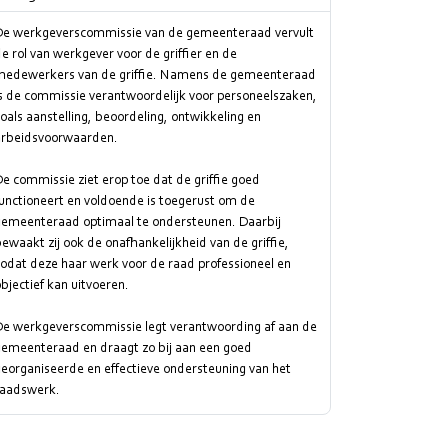
De werkgeverscommissie van de gemeenteraad vervult
e rol van werkgever voor de griffier en de
medewerkers van de griffie. Namens de gemeenteraad
s de commissie verantwoordelijk voor personeelszaken,
oals aanstelling, beoordeling, ontwikkeling en
arbeidsvoorwaarden.
e commissie ziet erop toe dat de griffie goed
unctioneert en voldoende is toegerust om de
gemeenteraad optimaal te ondersteunen. Daarbij
ewaakt zij ook de onafhankelijkheid van de griffie,
odat deze haar werk voor de raad professioneel en
bjectief kan uitvoeren.
De werkgeverscommissie legt verantwoording af aan de
gemeenteraad en draagt zo bij aan een goed
eorganiseerde en effectieve ondersteuning van het
raadswerk.