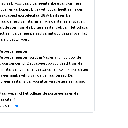
mag ze bijvoorbeeld gemeentelijke eigendommen
kopen en verkopen. Elke wethouder heeft een eigen
aakgebied (portefeuille). B&W beslissen bij
meerderheid van stemmen. Als de stemmen staken,
telt de stem van de burgemeester dubbel. Het college
legt aan de gemeenteraad verantwoording af over het
eleid dat zij voert.
De burgemeester
De burgemeester wordt in Nederland nog door de
Kroon benoemd. Dat gebeurt op voordracht van de
inister van Binnenlandse Zaken en Koninkrijksrelaties
na een aanbeveling van de gemeenteraad.De
burgemeester is de voorzitter van de gemeenteraad.
eer weten of het college, de portefeuilles en de
esluiten?
Klik dan
hier