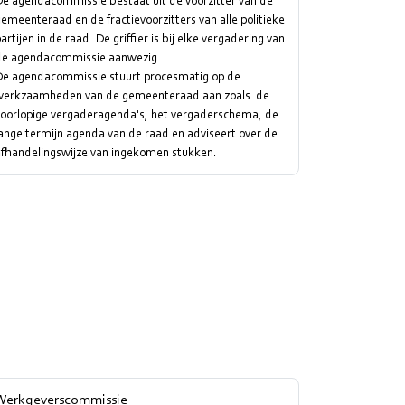
De agendacommissie bestaat uit de voorzitter van de
emeenteraad en de fractievoorzitters van alle politieke
artijen in de raad. De griffier is bij elke vergadering van
de agendacommissie aanwezig.
De agendacommissie stuurt procesmatig op de
werkzaamheden van de gemeenteraad aan zoals de
voorlopige vergaderagenda's, het vergaderschema, de
ange termijn agenda van de raad en adviseert over de
afhandelingswijze van ingekomen stukken.
Werkgeverscommissie