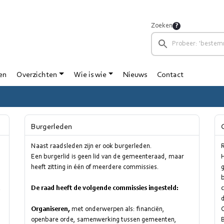
Zoeken
en
Overzichten
Wie is wie
Nieuws
Contact
Burgerleden
Naast raadsleden zijn er ook burgerleden.
Een burgerlid is geen lid van de gemeenteraad, maar
H
heeft zitting in één of meerdere commissies.
g
b
t
De raad heeft de volgende commissies ingesteld:
c
d
Organiseren,
met onderwerpen als: financiën,
O
openbare orde, samenwerking tussen gemeenten,