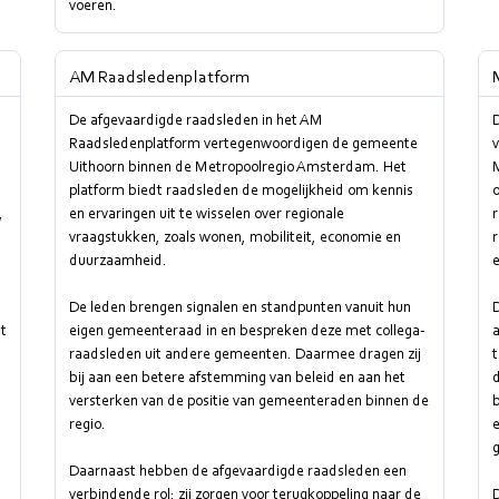
voeren.
AM Raadsledenplatform
De afgevaardigde raadsleden in het AM
Raadsledenplatform vertegenwoordigen de gemeente
Uithoorn binnen de Metropoolregio Amsterdam. Het
platform biedt raadsleden de mogelijkheid om kennis
o
,
en ervaringen uit te wisselen over regionale
r
vraagstukken, zoals wonen, mobiliteit, economie en
duurzaamheid.
e
De leden brengen signalen en standpunten vanuit hun
t
eigen gemeenteraad in en bespreken deze met collega-
raadsleden uit andere gemeenten. Daarmee dragen zij
t
bij aan een betere afstemming van beleid en aan het
d
versterken van de positie van gemeenteraden binnen de
regio.
Daarnaast hebben de afgevaardigde raadsleden een
verbindende rol: zij zorgen voor terugkoppeling naar de
D