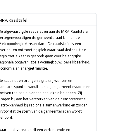
MRA Raadtafel
De afgevaardigde raadsleden aan de MRA Raadstafel
vertegenwoordigen de gemeenteraad binnen de
Metropoolregio Amsterdam. De raadstafel is een
verleg- en ontmoetingsplek waar raadsleden uit de
egio met elkaar in gesprek gaan over belangrijke
regionale opgaven, zoals woningbouw, bereikbaarheid,
conomie en energietransitie.
De raadsleden brengen signalen, wensen en
aandachtspunten vanuit hun eigen gemeenteraad in en
oetsen regionale plannen aan lokale belangen. Zij
ragen bij aan het versterken van de democratische
betrokkenheid bij regionale samenwerking en zorgen
ervoor dat de stem van de gemeenteraden wordt
gehoord.
aarnaast vervullen zij een verbindende en