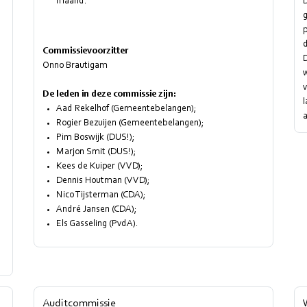
maand.
g
p
Commissievoorzitter
Onno Brautigam
De leden in deze commissie zijn:
l
Aad Rekelhof (Gemeentebelangen);
Rogier Bezuijen (Gemeentebelangen);
Pim Boswijk (DUS!);
Marjon Smit (DUS!);
Kees de Kuiper (VVD);
Dennis Houtman (VVD);
Nico Tijsterman (CDA);
André Jansen (CDA);
Els Gasseling (PvdA).
Auditcommissie