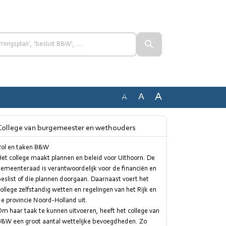
A
A
A
College van burgemeester en wethouders
Rol en taken B&W
et college maakt plannen en beleid voor Uithoorn. De
emeenteraad is verantwoordelijk voor de financiën en
eslist of die plannen doorgaan. Daarnaast voert het
ollege zelfstandig wetten en regelingen van het Rijk en
e provincie Noord-Holland uit.
m haar taak te kunnen uitvoeren, heeft het college van
B&W een groot aantal wettelijke bevoegdheden. Zo