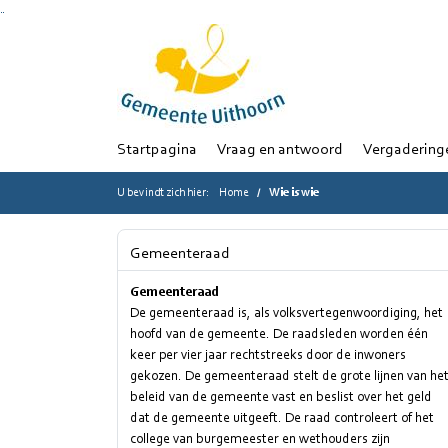
Ga naar de inhoud van deze pagina
Ga naar het zoeken
Ga naar het menu
Startpagina
Vraag en antwoord
Vergadering
U bevindt zich hier:
Home
Wie is wie
Gemeenteraad
Gemeenteraad
De gemeenteraad is, als volksvertegenwoordiging, het
hoofd van de gemeente. De raadsleden worden één
keer per vier jaar rechtstreeks door de inwoners
gekozen. De gemeenteraad stelt de grote lijnen van he
beleid van de gemeente vast en beslist over het geld
dat de gemeente uitgeeft. De raad controleert of het
college van burgemeester en wethouders zijn