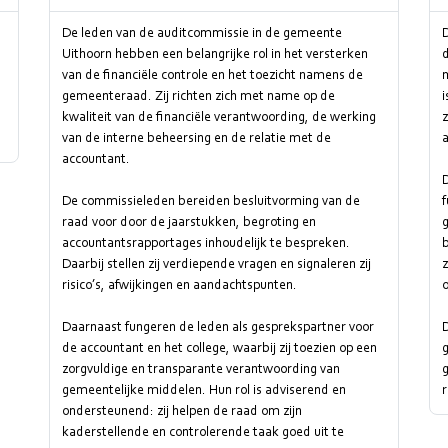
De leden van de auditcommissie in de gemeente
Uithoorn hebben een belangrijke rol in het versterken
d
,
van de financiële controle en het toezicht namens de
gemeenteraad. Zij richten zich met name op de
i
kwaliteit van de financiële verantwoording, de werking
z
van de interne beheersing en de relatie met de
accountant.
D
De commissieleden bereiden besluitvorming van de
f
raad voor door de jaarstukken, begroting en
accountantsrapportages inhoudelijk te bespreken.
b
Daarbij stellen zij verdiepende vragen en signaleren zij
z
risico’s, afwijkingen en aandachtspunten.
o
Daarnaast fungeren de leden als gesprekspartner voor
de accountant en het college, waarbij zij toezien op een
zorgvuldige en transparante verantwoording van
g
gemeentelijke middelen. Hun rol is adviserend en
ondersteunend: zij helpen de raad om zijn
kaderstellende en controlerende taak goed uit te