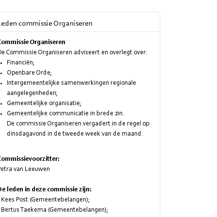
Leden commissie Organiseren
Commissie Organiseren
e Commissie Organiseren adviseert en overlegt over:
Financiën;
Openbare Orde;
Intergemeentelijke samenwerkingen regionale
aangelegenheden;
Gemeentelijke organisatie;
Gemeentelijke communicatie in brede zin.
De commissie Organiseren vergadert in de regel op
dinsdagavond in de tweede week van de maand.
Commissievoorzitter:
Petra van Leeuwen
De leden in deze commissie zijn:
- Kees Post (Gemeentebelangen);
- Bertus Taekema (Gemeentebelangen);