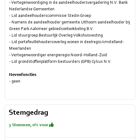
- Vertegenwoordiging in de aandeelhoudersvergadering N.V. Bank
Nederlandse Gemeenten
- Lid aandeelhouderscommissie Stedin Groep
- Namens de aandeelhouder gemeente Uithoorn aandeelhouder bij
Green Park Aalsmeer gebiedsontwikkeling B.V.
- Lid stuurgroep Bestuurlijk Overleg Volkshuisvesting
- Lid portefeuillehoudersoverleg wonen in deelregio Amstelland-
Meerlanden
- Vertegenwoordiger energieregio Noord-Holland-Zuid
- Lid grondstoffenplatform bestuurders (GPB) Cylcus N.V.
Nevenfuncties
- geen
Stemgedrag
3 Stemmen, 0% voor