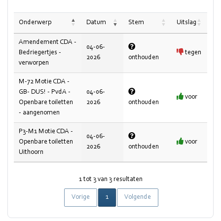
Onderwerp
Datum
Stem
Uitslag
Amendement CDA -
04-06-
Bedriegertjes -
tegen
2026
onthouden
verworpen
M-72 Motie CDA -
GB- DUS! - PvdA -
04-06-
voor
Openbare toiletten
2026
onthouden
- aangenomen
P3-M1 Motie CDA -
04-06-
Openbare toiletten
voor
2026
onthouden
Uithoorn
1 tot 3 van 3 resultaten
Vorige
1
Volgende