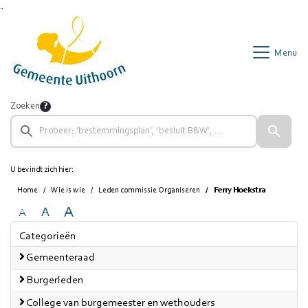
Ga naar de inhoud van deze pagina
Ga naar het zoeken
Ga naar het menu
Menu
Zoeken
U bevindt zich hier:
Home
Wie is wie
Leden commissie Organiseren
Ferry Hoekstra
A
A
A
Categorieën
Gemeenteraad
Burgerleden
College van burgemeester en wethouders