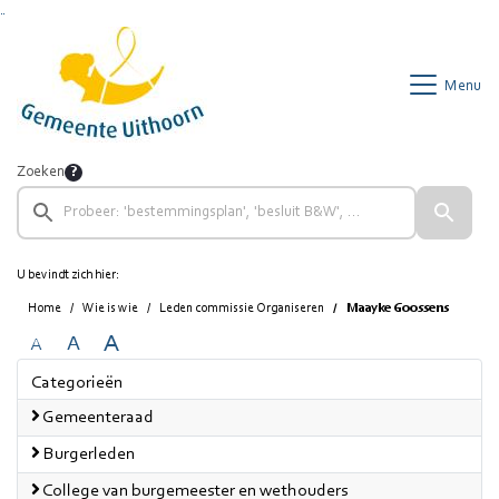
Ga naar de inhoud van deze pagina
Ga naar het zoeken
Ga naar het menu
Menu
Zoeken
U bevindt zich hier:
Home
Wie is wie
Leden commissie Organiseren
Maayke Goossens
A
A
A
Categorieën
Gemeenteraad
Burgerleden
College van burgemeester en wethouders