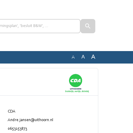
A
A
A
CDA
Andre.jansen@uithoorn.nl
0653153873