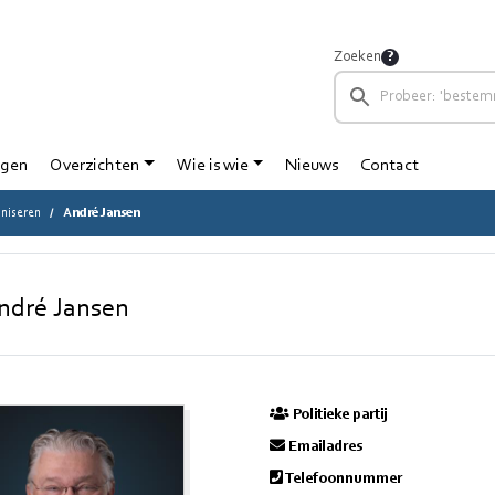
Zoeken
ngen
Overzichten
Wie is wie
Nieuws
Contact
niseren
André Jansen
ndré Jansen
Politieke partij
Emailadres
Telefoonnummer