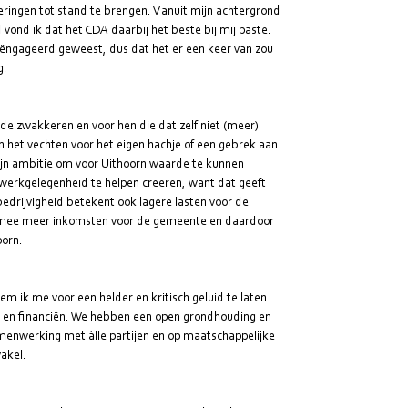
ringen tot stand te brengen. Vanuit mijn achtergrond
vond ik dat het CDA daarbij het beste bij mij paste.
k geëngageerd geweest, dus dat het er een keer van zou
g.
de zwakkeren en voor hen die dat zelf niet (meer)
het vechten voor het eigen hachje of een gebrek aan
ijn ambitie om voor Uithoorn waarde te kunnen
werkgelegenheid te helpen creëren, want dat geeft
edrijvigheid betekent ook lagere lasten voor de
rmee meer inkomsten voor de gemeente en daardoor
oorn.
em ik me voor een helder en kritisch geluid te laten
n en financiën. We hebben een open grondhouding en
amenwerking met àlle partijen en op maatschappelijke
akel.