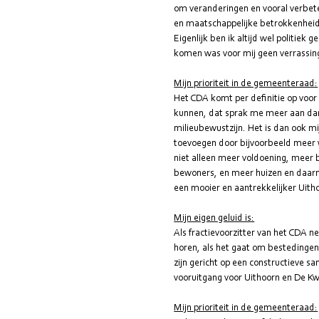
om veranderingen en vooral verbete
en maatschappelijke betrokkenheid 
Eigenlijk ben ik altijd wel politie
komen was voor mij geen verrassin
Mijn prioriteit in de gemeenteraad:
Het CDA komt per definitie op voor 
kunnen, dat sprak me meer aan dan 
milieubewustzijn. Het is dan ook m
toevoegen door bijvoorbeeld meer 
niet alleen meer voldoening, meer b
bewoners, en meer huizen en daa
een mooier en aantrekkelijker Uith
Mijn eigen geluid is:
Als fractievoorzitter van het CDA ne
horen, als het gaat om bestedinge
zijn gericht op een constructieve s
vooruitgang voor Uithoorn en De Kw
Mijn prioriteit in de gemeenteraad: