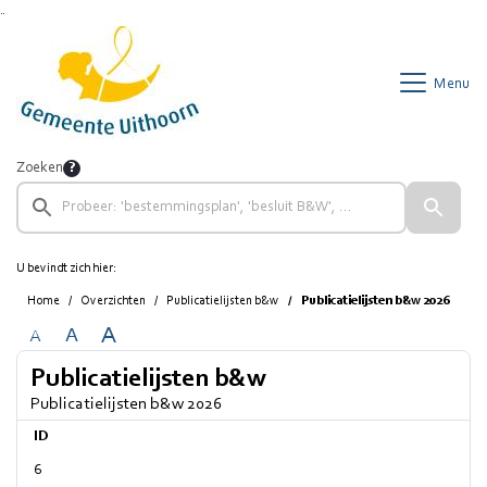
Ga naar de inhoud van deze pagina
Ga naar het zoeken
Ga naar het menu
Menu
Zoeken
U bevindt zich hier:
Home
Overzichten
Publicatielijsten b&w
Publicatielijsten b&w 2026
A
A
A
Publicatielijsten b&w
Publicatielijsten b&w 2026
ID
6