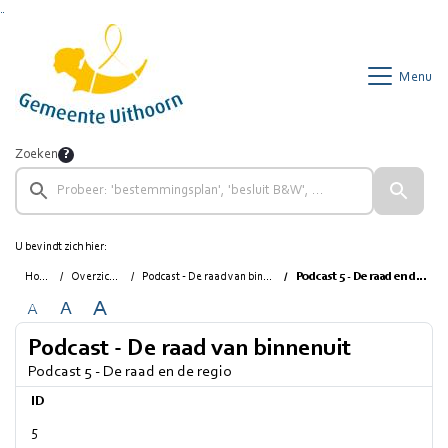
Ga naar de inhoud van deze pagina
Ga naar het zoeken
Ga naar het menu
Menu
Zoeken
U bevindt zich hier:
Home
Overzichten
Podcast - De raad van binnenuit
Podcast 5 - De raad en de regio
A
A
A
Podcast - De raad van binnenuit
Podcast 5 - De raad en de regio
ID
5