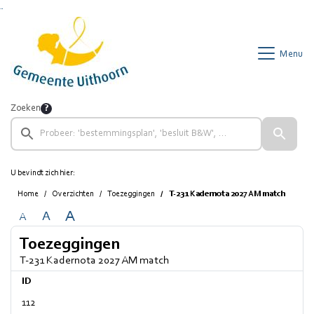
Ga naar de inhoud van deze pagina
Ga naar het zoeken
Ga naar het menu
Menu
Zoeken
U bevindt zich hier:
Home
Overzichten
Toezeggingen
T-231 Kadernota 2027 AM match
A
A
A
Toezeggingen
T-231 Kadernota 2027 AM match
ID
112