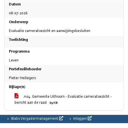
Datum
08-07-2026
Onderwerp
Evaluatie cameratoezicht en aanwijzingsbesluiten
Toelichting
Programma
Leven
Portefeuillehouder
Pieter Heiliegers
Bijlage(n)
A04. Gemeente Uithoorn - Evaluatie cameratoezicht -
bericht aan de raad
69 KB
iBabs Vergadermanagement
Inloggen