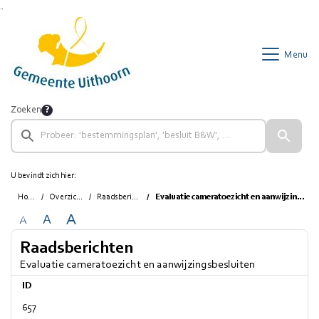
Ga naar de inhoud van deze pagina
Ga naar het zoeken
Ga naar het menu
Menu
Zoeken
U bevindt zich hier:
Home
Overzichten
Raadsberichten
Evaluatie cameratoezicht en aanwijzingsbesluiten
A
A
A
Raadsberichten
Evaluatie cameratoezicht en aanwijzingsbesluiten
ID
657