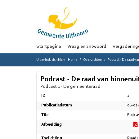
Ga naar de inhoud van deze pagina
Ga naar het zoeken
Ga naar het menu
Startpagina
Vraag en antwoord
Vergadering
U bevindt zich hier:
Home
Overzichten
Podcast - De raad va
Podcast - De raad van binnenui
Podcast 1 - De gemeenteraad
ID
1
Publicatiedatum
06-02
Titel
Podcas
Afbeelding
Toelichting
Raadsl