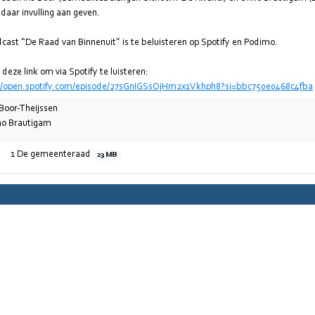
j daar invulling aan geven.
cast “De Raad van Binnenuit” is te beluisteren op Spotify en Podimo.
://open.spotify.com/episode/27sGnIGSsOjHm2x1Vkhph8?si=bbc750e0468c4fba
 Boor-Theijssen
o Brautigam
1 De gemeenteraad
23 MB