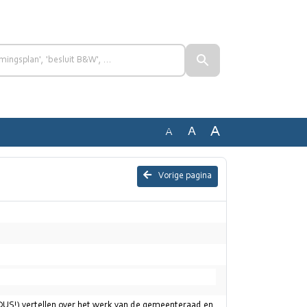
A
A
A
Vorige pagina
US!) vertellen over het werk van de gemeenteraad en