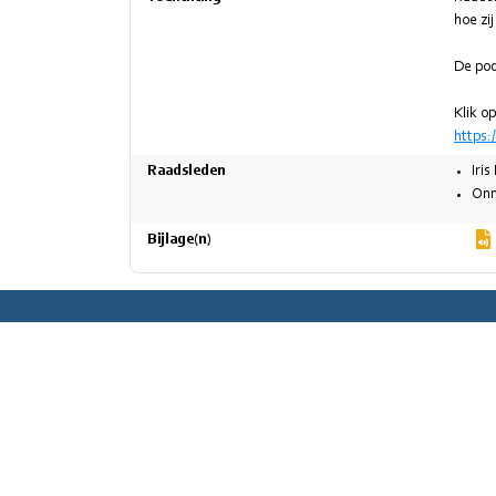
hoe zi
De pod
https
Raadsleden
Iris
Onn
Bijlage(n)