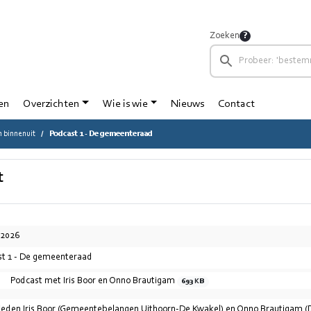
Zoeken
en
Overzichten
Wie is wie
Nieuws
Contact
n binnenuit
Podcast 1 - De gemeenteraad
t
-2026
t 1 - De gemeenteraad
Podcast met Iris Boor en Onno Brautigam
693 KB
eden Iris Boor (Gemeentebelangen Uithoorn-De Kwakel) en Onno Brautigam (D