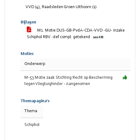
voor
VVD (4), Raadsleden Groen Uithoorn (1)
Bijlagen
M1. Motie DUS-GB-PvdA-CDA-VVD -GU- inzake
Schiphol RBV -def compl. getekend
102 KB
Moties
Onderwerp
M-53 Motie zaak Stichting Recht op Bescherming
tegen Vliegtuighinder - Aangenomen
Themapagina's
Thema
Schiphol