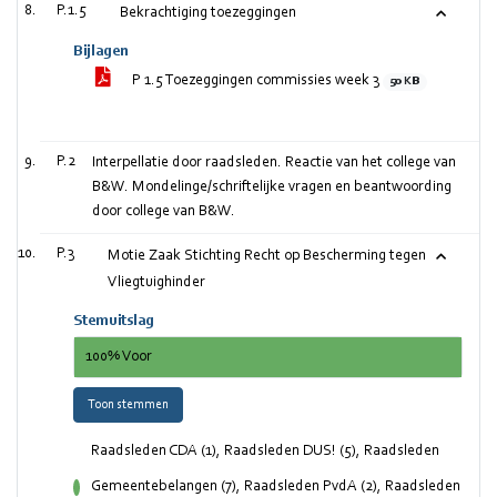
P.1.5
Bekrachtiging toezeggingen
Bijlagen
P 1.5 Toezeggingen commissies week 3
50 KB
P.2
Interpellatie door raadsleden. Reactie van het college van
B&W. Mondelinge/schriftelijke vragen en beantwoording
door college van B&W.
P.3
Motie Zaak Stichting Recht op Bescherming tegen
Vliegtuighinder
Stemuitslag
100% Voor
Toon stemmen
Raadsleden CDA (1), Raadsleden DUS! (5), Raadsleden
Gemeentebelangen (7), Raadsleden PvdA (2), Raadsleden