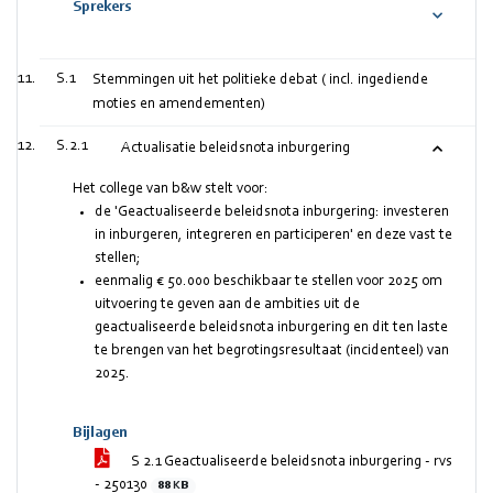
Sprekers
S.1
Stemmingen uit het politieke debat ( incl. ingediende
moties en amendementen)
S.2.1
Actualisatie beleidsnota inburgering
Het college van b&w stelt voor:
de 'Geactualiseerde beleidsnota inburgering: investeren
in inburgeren, integreren en participeren' en deze vast te
stellen;
eenmalig € 50.000 beschikbaar te stellen voor 2025 om
uitvoering te geven aan de ambities uit de
geactualiseerde beleidsnota inburgering en dit ten laste
te brengen van het begrotingsresultaat (incidenteel) van
2025.
Bijlagen
S 2.1 Geactualiseerde beleidsnota inburgering - rvs
- 250130
88 KB