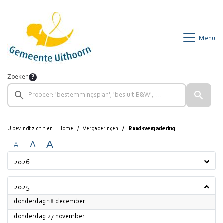
Ga naar de inhoud van deze pagina
Ga naar het zoeken
Ga naar het menu
Menu
Zoeken
U bevindt zich hier:
Home
Vergaderingen
Raadsvergadering
A
A
A
2026
2025
2025
donderdag 18 december
2025
donderdag 27 november