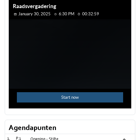
Agendapunten
P.1
Opening - Stilte