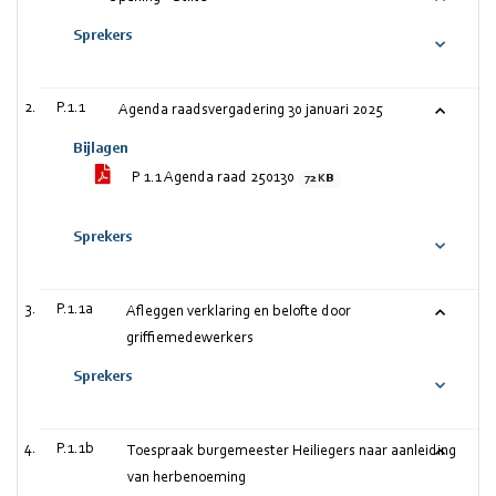
Sprekers
P.1.1
Agenda raadsvergadering 30 januari 2025
Bijlagen
P 1.1 Agenda raad 250130
72 KB
Sprekers
P.1.1a
Afleggen verklaring en belofte door
griffiemedewerkers
Sprekers
P.1.1b
Toespraak burgemeester Heiliegers naar aanleiding
van herbenoeming