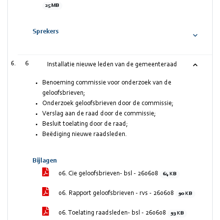
25 MB
Sprekers
6
Installatie nieuwe leden van de gemeenteraad
Benoeming commissie voor onderzoek van de
geloofsbrieven;
Onderzoek geloofsbrieven door de commissie;
Verslag aan de raad door de commissie;
Besluit toelating door de raad;
Beëdiging nieuwe raadsleden.
Bijlagen
06. Cie geloofsbrieven- bsl - 260608
64 KB
06. Rapport geloofsbrieven - rvs - 260608
90 KB
06. Toelating raadsleden- bsl - 260608
93 KB