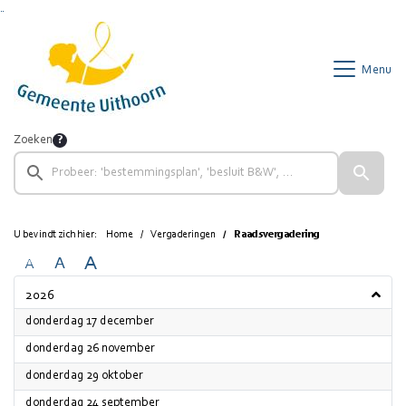
Ga naar de inhoud van deze pagina
Ga naar het zoeken
Ga naar het menu
Menu
Zoeken
U bevindt zich hier:
Home
Vergaderingen
Raadsvergadering
A
A
A
2026
2026
donderdag 17 december
2026
donderdag 26 november
2026
donderdag 29 oktober
2026
donderdag 24 september