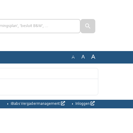
A
A
A
iBabs Vergadermanagement
Inloggen