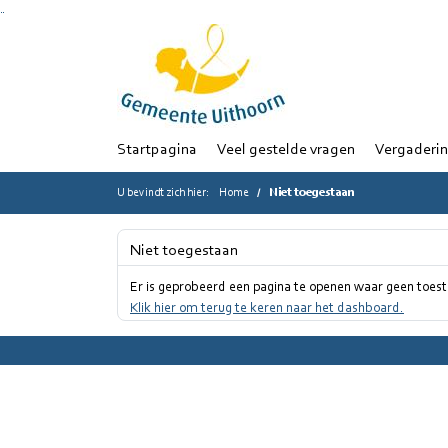
Ga naar de inhoud van deze pagina
Ga naar het zoeken
Ga naar het menu
Startpagina
Veel gestelde vragen
Vergaderi
U bevindt zich hier:
Home
Niet toegestaan
Niet toegestaan
Er is geprobeerd een pagina te openen waar geen toes
Klik hier om terug te keren naar het dashboard.