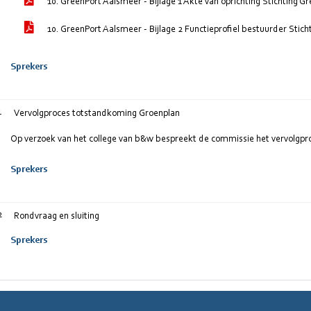
10. GreenPort Aalsmeer - Bijlage 1 Akte van oprichting Stichting 
10. GreenPort Aalsmeer - Bijlage 2 Functieprofiel bestuurder Sti
Sprekers
1
Vervolgproces totstandkoming Groenplan
Op verzoek van het college van b&w bespreekt de commissie het vervolgpr
Sprekers
2
Rondvraag en sluiting
Sprekers