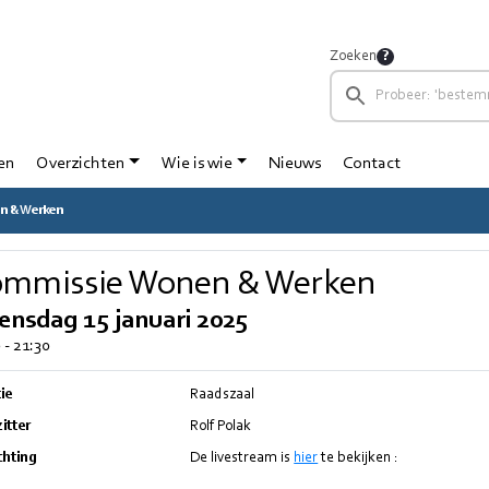
Zoeken
en
Overzichten
Wie is wie
Nieuws
Contact
n & Werken
mmissie Wonen & Werken
nsdag 15 januari 2025
 - 21:30
ie
Raadszaal
itter
Rolf Polak
chting
De livestream is
hier
te bekijken :