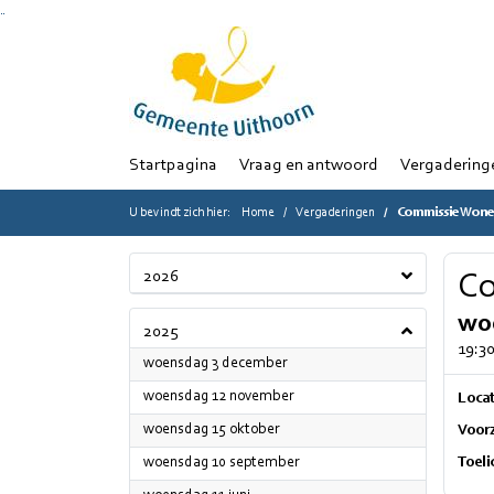
Ga naar de inhoud van deze pagina
Ga naar het zoeken
Ga naar het menu
Startpagina
Vraag en antwoord
Vergadering
U bevindt zich hier:
Home
Vergaderingen
Commissie Wone
2026
Co
woe
2025
19:30
2025
woensdag 3 december
2025
woensdag 12 november
Locat
2025
woensdag 15 oktober
Voorz
2025
woensdag 10 september
Toeli