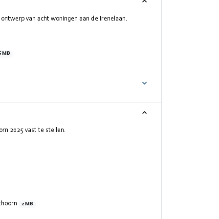
 ontwerp van acht woningen aan de Irenelaan.
6 MB
n 2025 vast te stellen.
ithoorn
2 MB