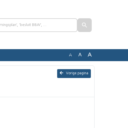
A
A
A
Vorige pagina