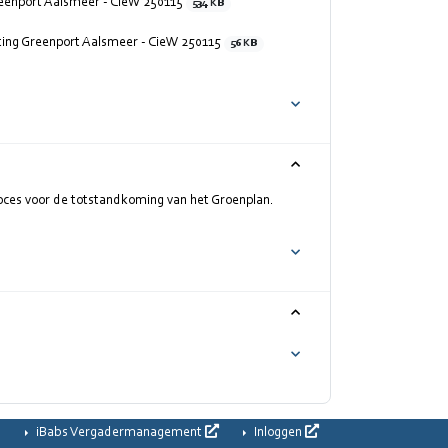
Greenport Aalsmeer - CieW 250115
534 KB
chting Greenport Aalsmeer - CieW 250115
56 KB
oces voor de totstandkoming van het Groenplan.
iBabs Vergadermanagement
Inloggen