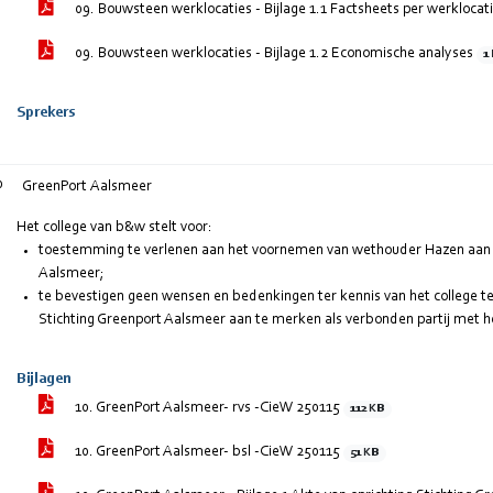
09. Bouwsteen werklocaties - Bijlage 1.1 Factsheets per werklocat
09. Bouwsteen werklocaties - Bijlage 1.2 Economische analyses
1
Sprekers
0
GreenPort Aalsmeer
Het college van b&w stelt voor:
toestemming te verlenen aan het voornemen van wethouder Hazen aan t
Aalsmeer;
te bevestigen geen wensen en bedenkingen ter kennis van het college t
Stichting Greenport Aalsmeer aan te merken als verbonden partij met h
Bijlagen
10. GreenPort Aalsmeer- rvs -CieW 250115
112 KB
10. GreenPort Aalsmeer- bsl -CieW 250115
51 KB