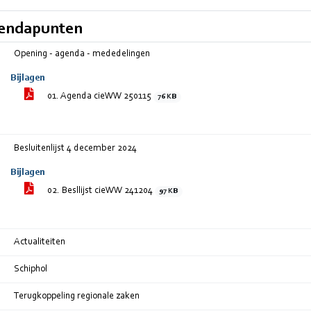
endapunten
Opening - agenda - mededelingen
Bijlagen
01. Agenda cieWW 250115
76 KB
Besluitenlijst 4 december 2024
Bijlagen
02. Besllijst cieWW 241204
97 KB
Actualiteiten
Schiphol
Terugkoppeling regionale zaken