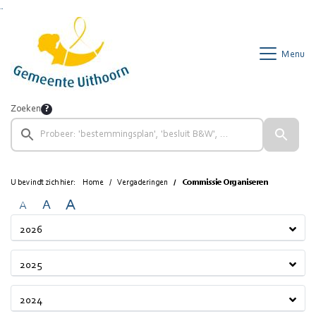
Ga naar de inhoud van deze pagina
Ga naar het zoeken
Ga naar het menu
Menu
Zoeken
U bevindt zich hier:
Home
Vergaderingen
Commissie Organiseren
A
A
A
2026
2025
2024