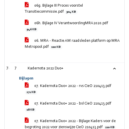
06g. Bijlage III Proces voorstel
Transitiecommissie.pdf
304 KB
06h. Bijlage IV VerantwoordingMRA2020.pdf
946 KB
06. MRA - Reactie AM raadsleden platform op MRA
Metropool.pdf
110 KB
7
Kadernota 2022 Duo+
Bijlagen
07. Kadernota Duo+ 2022 - rvs CieO 210413.pdf
271 KB
07. Kadernota Duo+ 2022 - bsl CieO 210413.pdf
18 KB
07. Kadernota Duo+ 2022 - Bijlage Kaders voor de
begroting 2022 voor zienswijze CieO 210413.pdf
220 KB