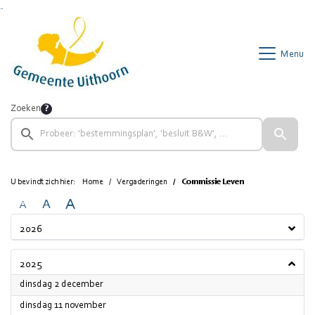
Ga naar de inhoud van deze pagina
Ga naar het zoeken
Ga naar het menu
Menu
Zoeken
U bevindt zich hier:
Home
Vergaderingen
Commissie Leven
A
A
A
2026
2025
2025
dinsdag 2 december
2025
dinsdag 11 november